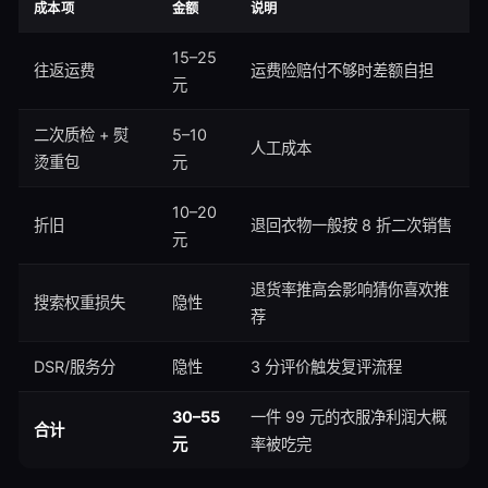
成本项
金额
说明
15–25
往返运费
运费险赔付不够时差额自担
元
二次质检 + 熨
5–10
人工成本
烫重包
元
10–20
折旧
退回衣物一般按 8 折二次销售
元
退货率推高会影响猜你喜欢推
搜索权重损失
隐性
荐
DSR/服务分
隐性
3 分评价触发复评流程
30–55
一件 99 元的衣服净利润大概
合计
元
率被吃完