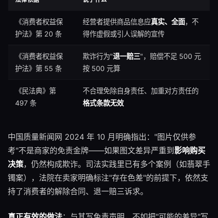
《消费者权益保
经营者提供商品信息应
真实、全面
，不
护法》第 20 条
得作虚假或引人误解的宣传
《消费者权益保
欺诈行为"
退一赔三
"，赔偿不足 500 元
护法》第 55 条
按 500 元算
《民法典》第
不合理免除自身责任、加重对方责任的
497 条
格式条款无效
中国质量新闻网 2024 年 10 月明确指出："图片仅供参
考"不是商家的免责金牌——如果图文差异严重到
影响购买
决策
，仍然构成欺诈。司法实践里已有多个案例（如翡翠手
镯案），法院在卖家明确标注"存在色差"的前提下，依然支
持了消费者的解除合同、退一赔三诉求。
真正有效的做法
：与其写免责声明，不如把"可能的差异"写