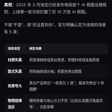
真相
：2025 年 3 月淘宝已经发布电商首个 AI 假图治理规
则，上线第一批次就拦截了近 10 万张 AI 假图。
不是"不查"，是"还没查到你"。官方明确认定为违规的场景
有 5 类：
违规类型
典型场景
材质失真
把普通棉修成真丝质感，把塑料修成金属质感
款式失真
把短袖修成长袖；把素色修出图案
美白产品修出"一夜美白 3 度"；瘦身衣修出"3 秒
效果夸大
细腰"
物理规律
模特穿着与地心引力不符（比如头发飘浮角度异
违反
常）、光影穿模