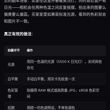
见的翻车场景：卖家在店里开着暖黄顶灯，同时靠近窗户有
日光——相机会在两种色温之间反复摇摆，拍出来的图要么
偏黄要么偏蓝。买家家里如果是标准光源，看到的色彩就会
和图片不一致。
真正有效的做法
：
拍摄环节
操作
用同一色温的光源（5500 K 日光灯），关闭其他
光源
杂光
白平衡
手动白平衡，用灰卡先校准一次
色彩管
拍摄用 RAW 格式或高质量 JPG，sRGB 色彩空
理
间
后期
用统一的色调预设，不单张调色