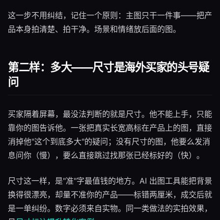
这一步不用纠结，记住一个原则：主图只干一件事——把产
品本身拍清楚、拍干净。场景和情绪放后面的图。
第二样：多大——尺寸是海外买家的头号疑
问
买家隔着屏幕，最没法判断的就是尺寸。他不能上手，只能
靠你的图告诉他。一张把真实长宽高标在产品上的图，直接
消掉他"这个到底多大"的疑问；没有尺寸的图，他要么发消
息问你（慢），要么直接跳过找那张已经标好的（快）。
尺寸这一样，是"准"字最值钱的地方。AI 出图工具能把背景
换得很漂亮，却量不准你的产品——标错两厘米，成交后就
是一单纠纷。数字必须来自实物。同一类做法的实拍效果，