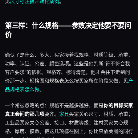
见
尺寸标注提升转化案例
。
第三样：什么规格——参数决定他要不要问
价
确认了是什么、多大，买家接着找规格：材质等级、承重、
功率、认证、公差、颜色选项。这些是他判断"符不符合我
客户要求"的依据。规格齐、标得清楚，他才会往下走到问
价那一步。规格图和规格表怎么按买家所在阶段来做，见
产
品规格表怎么做
。
一个常被忽略的点：规格不是越多越好，而是
你的目标买家
真正会问的那几项
要齐。
家具
买家关心尺寸、材质、承重；
工业品买家关心公差、接口、材质等级；建材买家关心规
格、厚度、模数。把这几项标在图上，你比只放美图的同行