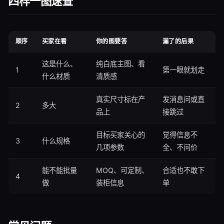
四样一图速查
顺序
买家在看
你的图要答
漏了的后果
这是什么、
纯白底主图、看
1
第一眼就划走
什么材质
清质感
真实尺寸标在产
发消息问或直
2
多大
品上
接跳过
目标买家关心的
觉得信息不
3
什么规格
几项参数
全、不问价
能不能批量
MOQ、可定制、
合适也不敢下
4
做
装柜信息
单