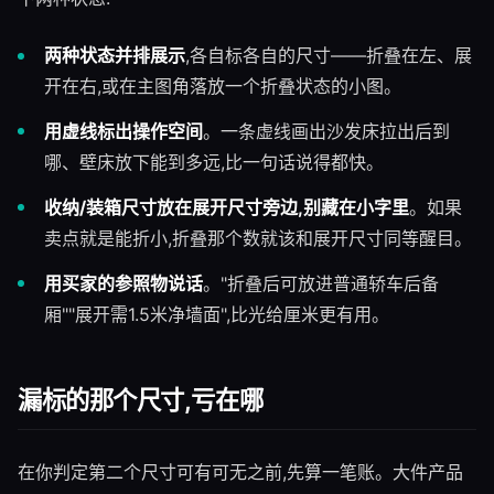
两种状态并排展示
,各自标各自的尺寸——折叠在左、展
开在右,或在主图角落放一个折叠状态的小图。
用虚线标出操作空间
。一条虚线画出沙发床拉出后到
哪、壁床放下能到多远,比一句话说得都快。
收纳/装箱尺寸放在展开尺寸旁边,别藏在小字里
。如果
卖点就是能折小,折叠那个数就该和展开尺寸同等醒目。
用买家的参照物说话
。"折叠后可放进普通轿车后备
厢""展开需1.5米净墙面",比光给厘米更有用。
漏标的那个尺寸,亏在哪
在你判定第二个尺寸可有可无之前,先算一笔账。大件产品