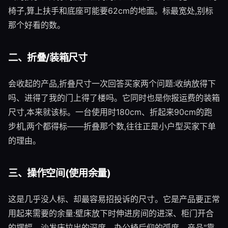
椅子,算上扶手和底座可能要62cm的地面。标最宽处,别标
那个好看的数。
二、折叠/装箱尺寸
会收起的产品,折叠尺寸一次回答买家两个问题:收纳放得下
吗、进得了我的门上得了楼吗。它同时也是你报运费的装箱
尺寸,本来就该标。一台使用时180cm、折起来90cm的跑
步机,两个都得标——折叠那个数,往往正是小户型买家下单
的理由。
三、操作空间(使用余量)
这是几乎没人标、却最容易招投诉的尺寸。它是产品要正常
用起来需要的余量:壁床放下时伸进房间的进深、柜门开合
的摆幅、沙发床拉出的深度、办公椅后仰的弧度。产品"靠