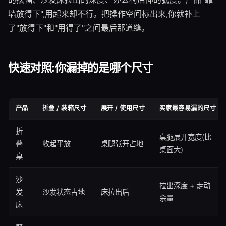
墙放得下",用起来却不行。把操作空间标出来,你就补上
了"放得下"和"用得了"之间最后那道缝。
快速对照:你漏掉的是哪个尺寸
产品
折叠 / 装箱尺寸
展开 / 使用尺寸
买家最容易漏的尺寸
折
桌腿展开宽度(比
叠
收起平放
桌腿张开占地
桌面大)
桌
沙
拉出深度 + 走动
发
沙发状态占地
床拉出后
余量
床