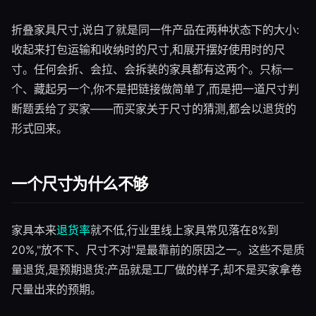
折叠家具尺寸,说白了就是同一件产品在两种状态下的大小:
收起来打包运输和收纳时的尺寸,和展开摆好使用时的尺
寸。任何会折、会拉、会拆装的家具都有这两个。只标一
个、藏起另一个,你不是把链接做简单了,而是把一道尺寸判
断题丢给了买家——而买家关于尺寸的猜测,都会以退货的
形式回来。
一个尺寸为什么不够
家具本来
退货率
就不低,行业里线上家具常见落在8%到
20%,"放不下、尺寸不对"是最靠前的原因之一。这些不是质
量退货,是预期退货:产品就是工厂做的样子,却不是买家拿卷
尺量出来的预期。