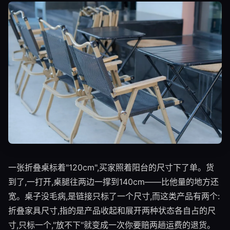
一张折叠桌标着"120cm",买家照着阳台的尺寸下了单。货
到了,一打开,桌腿往两边一撑到140cm——比他量的地方还
宽。桌子没毛病,是链接只标了一个尺寸,而这类产品有两个:
折叠家具尺寸,指的是产品收起和展开两种状态各自占的尺
寸,只标一个,"放不下"就变成一次你要赔两趟运费的退货。