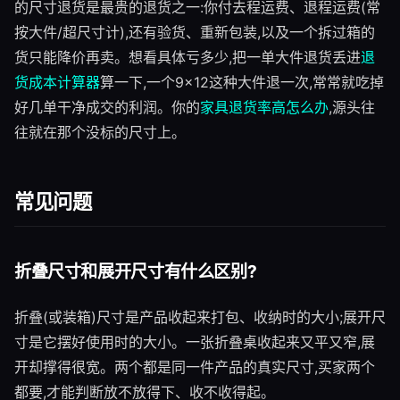
的尺寸退货是最贵的退货之一:你付去程运费、退程运费(常
按大件/超尺寸计),还有验货、重新包装,以及一个拆过箱的
货只能降价再卖。想看具体亏多少,把一单大件退货丢进
退
货成本计算器
算一下,一个9×12这种大件退一次,常常就吃掉
好几单干净成交的利润。你的
家具退货率高怎么办
,源头往
往就在那个没标的尺寸上。
常见问题
折叠尺寸和展开尺寸有什么区别?
折叠(或装箱)尺寸是产品收起来打包、收纳时的大小;展开尺
寸是它摆好使用时的大小。一张折叠桌收起来又平又窄,展
开却撑得很宽。两个都是同一件产品的真实尺寸,买家两个
都要,才能判断放不放得下、收不收得起。