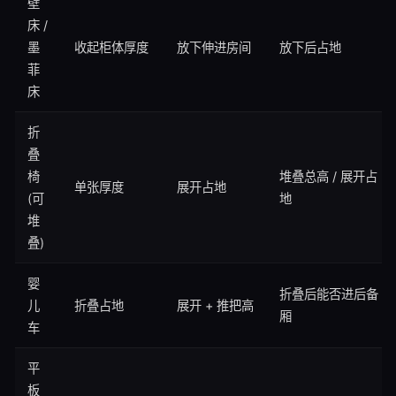
壁
床 /
墨
收起柜体厚度
放下伸进房间
放下后占地
菲
床
折
叠
椅
堆叠总高 / 展开占
单张厚度
展开占地
(可
地
堆
叠)
婴
折叠后能否进后备
儿
折叠占地
展开 + 推把高
厢
车
平
板