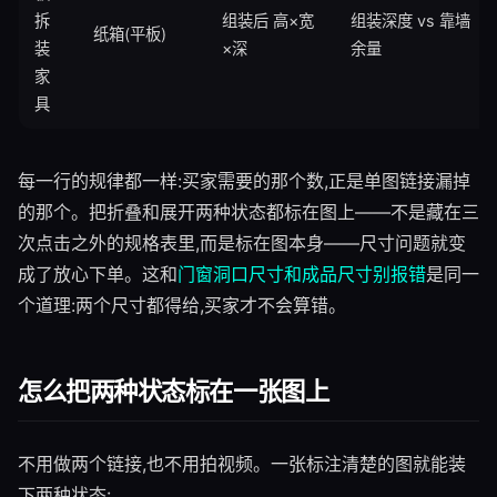
拆
组装后 高×宽
组装深度 vs 靠墙
纸箱(平板)
装
×深
余量
家
具
每一行的规律都一样:买家需要的那个数,正是单图链接漏掉
的那个。把折叠和展开两种状态都标在图上——不是藏在三
次点击之外的规格表里,而是标在图本身——尺寸问题就变
成了放心下单。这和
门窗洞口尺寸和成品尺寸别报错
是同一
个道理:两个尺寸都得给,买家才不会算错。
怎么把两种状态标在一张图上
不用做两个链接,也不用拍视频。一张标注清楚的图就能装
下两种状态: